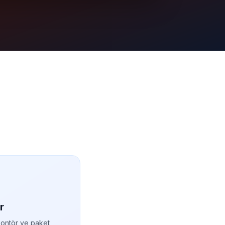
r
kontör ve paket