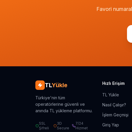
Favori numarala
Hızlı Erişim
TL
Yükle
TL Yükle
Türkiye'nin tüm
operatörlerine güvenli ve
Nasıl Çalışır?
anında TL yükleme platformu.
İşlem Geçmişi
SSL
3D
7/24
Giriş Yap
Şifreli
Secure
Hizmet