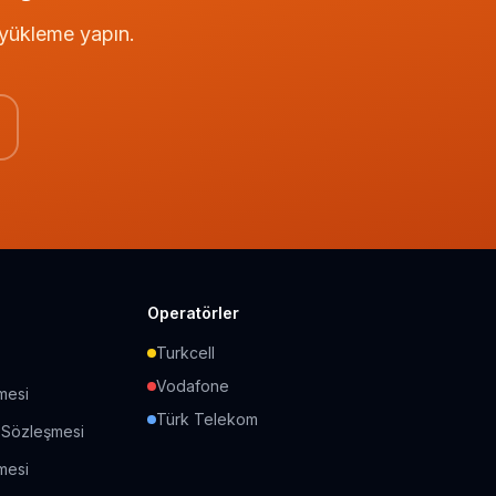
a yükleme yapın.
Operatörler
Turkcell
Vodafone
şmesi
Türk Telekom
ş Sözleşmesi
mesi