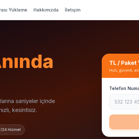
rası Yükleme
Hakkımızda
İletişim
nında
TL / Paket
Hızlı, güvenli, a
Telefon Numa
arına saniyeler içinde
zlı, kesintisiz.
7/24 Hizmet