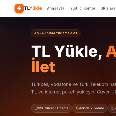
TL
Yükle
Anasayfa
Yurt İçi Kontör
Uluslara
7/24 Anında Yükleme Aktif
TL Yükle,
A
İlet
Turkcell, Vodafone ve Türk Telekom hatl
TL ve internet paketi yükleyin. Güvenli, hı
SSL Güvenli Ödeme
Anında Yükleme