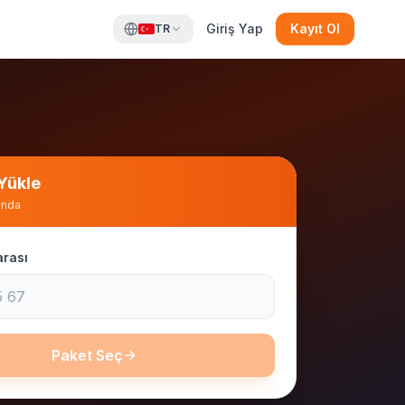
Giriş Yap
Kayıt Ol
TR
 Yükle
nında
rası
Paket Seç