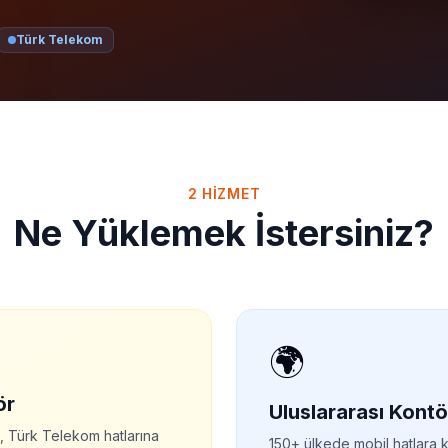
Türk Telekom
2 HIZMET
Ne Yüklemek İstersiniz?
🌍
ör
Uluslararası Kontö
, Türk Telekom hatlarına
150+ ülkede mobil hatlara 